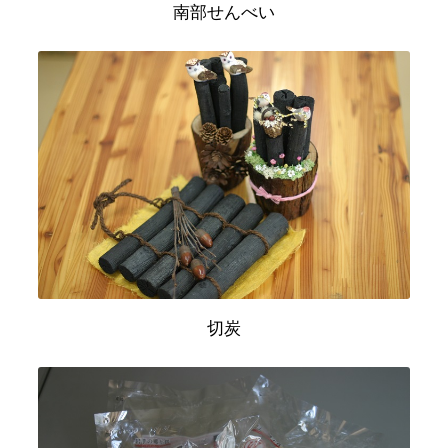
南部せんべい
切炭