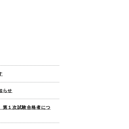
す
知らせ
）第１次試験合格者につ