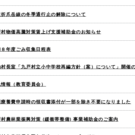
道折爪岳線の冬季通行止の解除について
戸村物価高騰対策賃上げ支援補助金のお知らせ
和８年度ごみ収集日程表
動村長室「九戸村立小中学校再編方針（案）について」開催
札情報（教育委員会）
額療養費申請時の領収書添付が一部を除き不要になりました
戸村農林業振興対策 (緩衝帯整備) 事業補助金のご案内