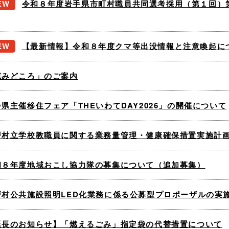
令和８年度岩手県市町村職員共同選考採用（第１回）
【最新情報】令和８年度クマ等出没情報と注意喚起に
涼みどころ」のご案内
県主催移住フェア「THEいわてDAY2026」の開催について
戸村立学校教職員に関する業務量管理・健康確保措置実施計
和８年度地域おこし協力隊の募集について（追加募集）
戸村公共施設照明LED化業務に係る公募型プロポーザルの実
延長のお知らせ】「燃えるごみ」指定袋の代替措置について