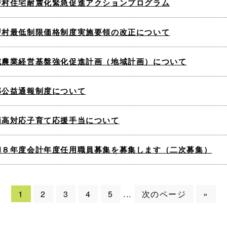
戸村住宅耐震化緊急促進アクションプログラム
戸村最低制限価格制度実施要領の改正について
域農業経営基盤強化促進計画（地域計画）について
部公益通報制度について
価高対応子育て応援手当について
和８年度会計年度任用職員募集を募集します（二次募集）
1
2
3
4
5
次のページ
»
...