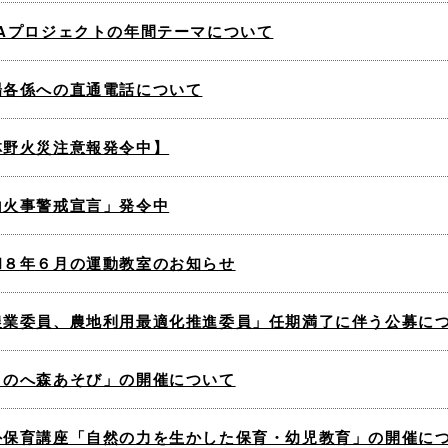
MAプロジェクトの年間テーマについて
場各係への直通電話について
林野火災注意報発令中】
山火事警戒宣言」発令中
和８年６月の運動教室のお知らせ
農業委員、農地利用最適化推進委員」任期満了に伴う公募に
くのへ森あそび」の開催について
外保育講座「自然の力を生かした保育・幼児教育」の開催に