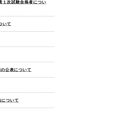
第１次試験合格者につい
ついて
画の公表について
施について