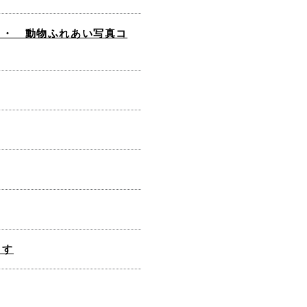
 ・ 動物ふれあい写真コ
ます