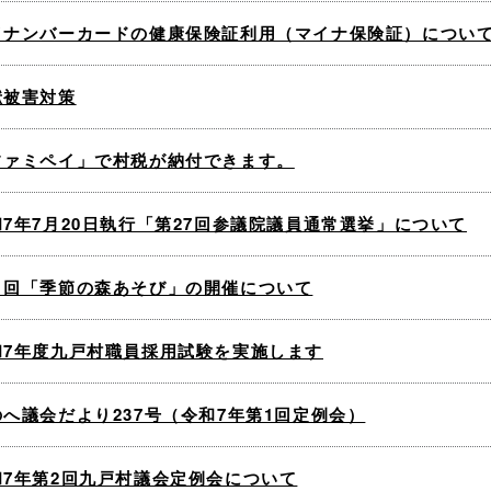
イナンバーカードの健康保険証利用（マイナ保険証）につい
獣被害対策
ファミペイ」で村税が納付できます。
和7年7月20日執行「第27回参議院議員通常選挙」について
２回「季節の森あそび」の開催について
和7年度九戸村職員採用試験を実施します
のへ議会だより237号（令和7年第1回定例会）
和7年第2回九戸村議会定例会について