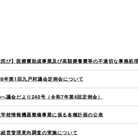
お詫び】医療費助成事業及び高額療養費等の不適切な事務処
和8年第1回九戸村議会定例会について
のへ議会だより240号（令和7年第4回定例会）
立学校情報機器整備事業に係る各種計画の公表
林経営管理意向調査の実施について