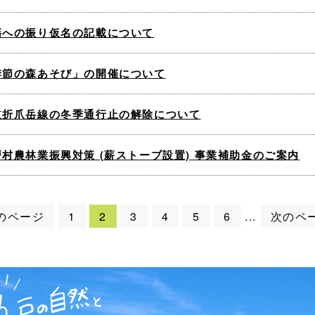
籍への振り仮名の記載について
季節の森あそび」の開催について
道折爪岳線の冬季通行止の解除について
戸村農林業振興対策 (薪ストーブ設置) 事業補助金のご案内
のページ
1
2
3
4
5
6
次のペ
...