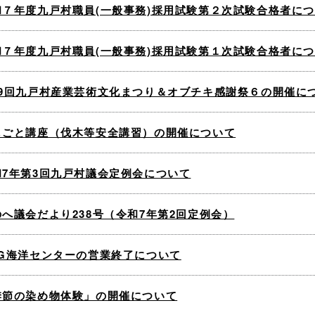
和７年度九戸村職員(一般事務)採用試験第２次試験合格者に
和７年度九戸村職員(一般事務)採用試験第１次試験合格者に
39回九戸村産業芸術文化まつり＆オブチキ感謝祭６の開催に
しごと講座（伐木等安全講習）の開催について
和7年第3回九戸村議会定例会について
のへ議会だより238号（令和7年第2回定例会）
&G海洋センターの営業終了について
季節の染め物体験」の開催について