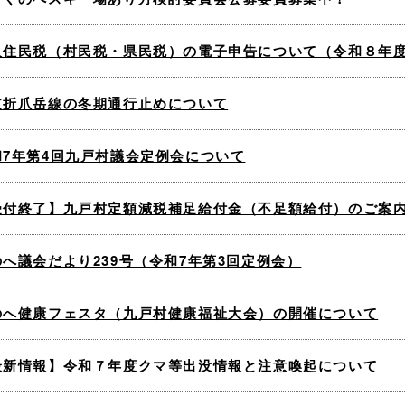
人住民税（村民税・県民税）の電子申告について（令和８年
道折爪岳線の冬期通行止めについて
和7年第4回九戸村議会定例会について
受付終了】九戸村定額減税補足給付金（不足額給付）のご案
のへ議会だより239号（令和7年第3回定例会）
のへ健康フェスタ（九戸村健康福祉大会）の開催について
最新情報】令和７年度クマ等出没情報と注意喚起について