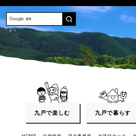
九戸で
楽しむ
九戸で
暮らす
HOME
›
行政情報
›
議会事務局
›
会議録データ
›