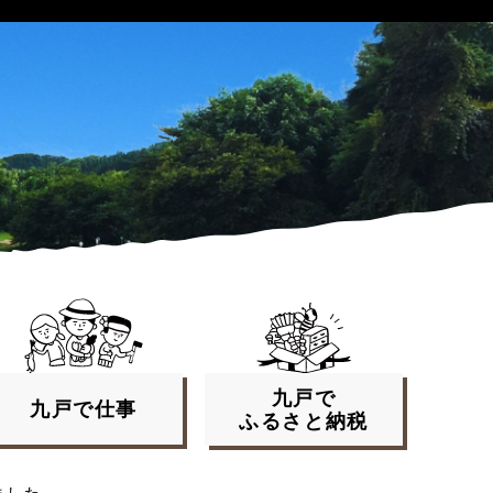
九戸で
九戸で
仕事
ふるさと
納税
ました