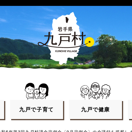
九戸で
子育て
九戸で
健康
令和5年第3回九戸村議会定例会〔9月定例会〕の会議録を掲載し