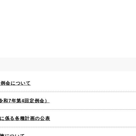
定例会について
令和7年第4回定例会）
に係る各種計画の公表
施について