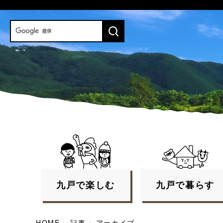
九戸で
楽しむ
九戸で
暮らす
HOME
›
記事
›
アーカイブ