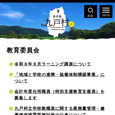
検索
教育委員会
令和８年８月ラーニング講座について
「地域と学校の連携・協働体制構築事業」に
ついて
会計年度任用職員（特別支援教育支援員）を
募集します
九戸村立学校教職員に関する業務量管理・健
康確保措置実施計画の公表について