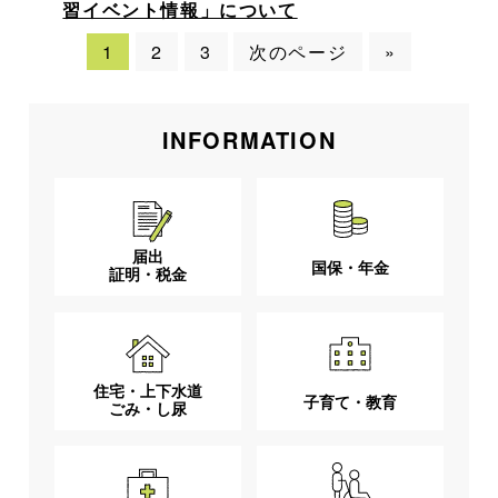
習イベント情報」について
1
2
3
次のページ
»
INFORMATION
届出
国保・年金
証明・税金
住宅・上下水道
子育て・教育
ごみ・し尿