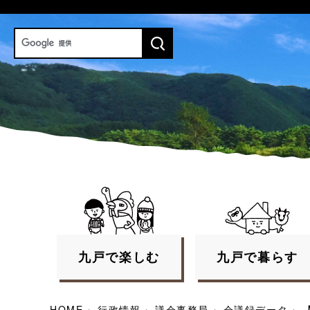
九戸で
楽しむ
九戸で
暮らす
HOME
›
行政情報
›
議会事務局
›
会議録データ
›