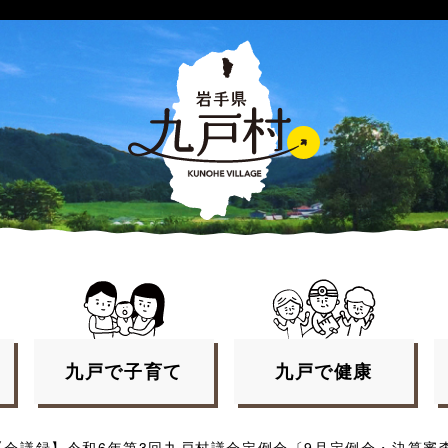
九戸で
子育て
九戸で
健康
【会議録】令和6年第3回九戸村議会定例会〔9月定例会・決算審