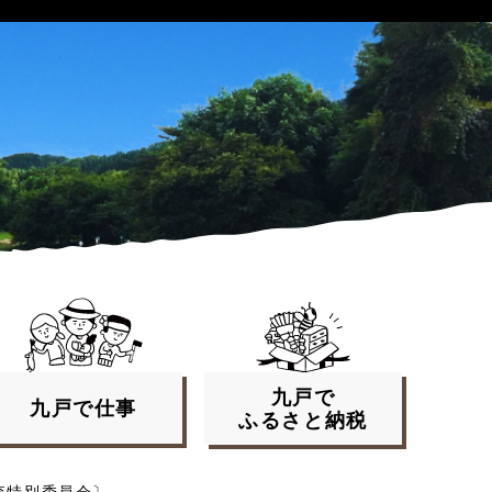
九戸で
九戸で
仕事
ふるさと
納税
査特別委員会〕