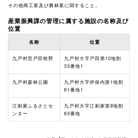
その他商工業及び農林業に関すること。
産業振興課の管理に属する施設の名称及び
位置
名称
位置
九戸村営戸田牧野
九戸村大字戸田第10地割
33番地1
九戸村森林公園
九戸村大字伊保内第1地割
61番地1
江刺家ふるさとセ
九戸村大字江刺家第8地割
ンター
63番地