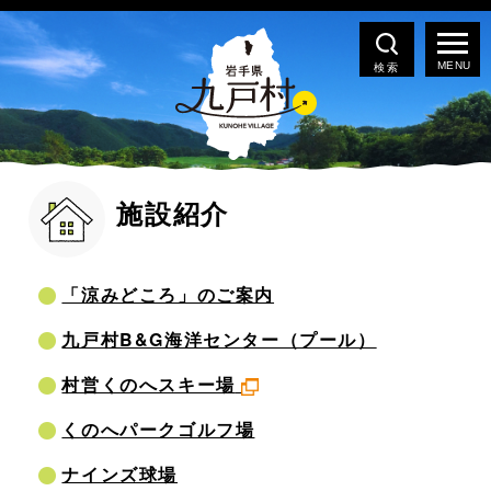
検索
施設紹介
「涼みどころ」のご案内
九戸村B&G海洋センター（プール）
村営くのへスキー場
くのへパークゴルフ場
ナインズ球場