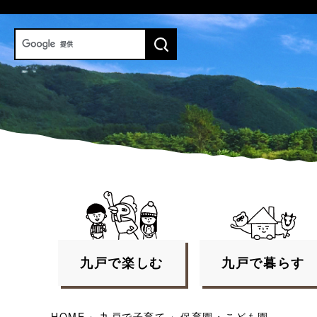
九戸で
楽しむ
九戸で
暮らす
HOME
›
九戸で子育て
›
保育園・こども園