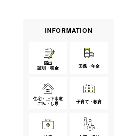
INFORMATION
届出
国保・年金
証明・税金
住宅・上下水道
子育て・教育
ごみ・し尿