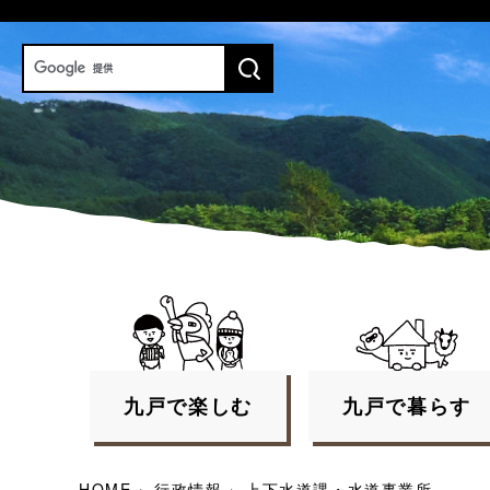
九戸で
楽しむ
九戸で
暮らす
HOME
›
行政情報
›
上下水道課・水道事業所