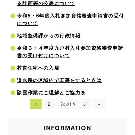
る計画等の公表について
令和5・6年度入札参加資格審査申請書の受付
について
地域整備課からの行政情報
令和３・４年度九戸村入札参加資格審査申請
書の受け付けについて
村営住宅への入居
道水路の区域内で工事をするときは
除雪作業にご理解とご協力を
1
2
次のページ
»
INFORMATION