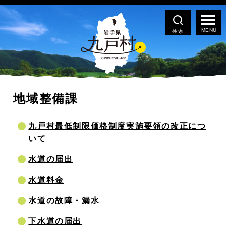
検索
地域整備課
九戸村最低制限価格制度実施要領の改正につ
いて
水道の届出
水道料金
水道の故障・漏水
下水道の届出