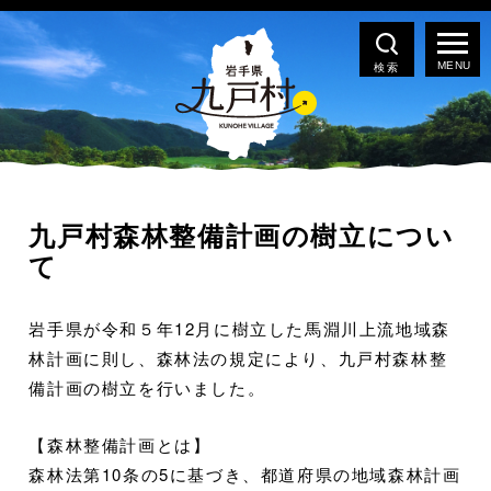
検索
九戸村森林整備計画の樹立につい
て
岩手県が令和５年12月に樹立した馬淵川上流地域森
林計画に則し、森林法の規定により、九戸村森林整
備計画の樹立を行いました。
【森林整備計画とは】
森林法第10条の5に基づき、都道府県の地域森林計画