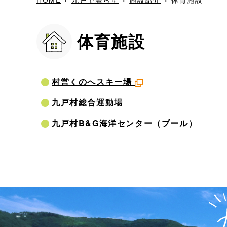
体育施設
村営くのへスキー場
九戸村総合運動場
九戸村B&G海洋センター（プール）