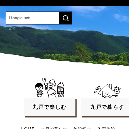
九戸で
楽しむ
九戸で
暮らす
HOME
›
九戸で暮らす
›
施設紹介
›
体育施設