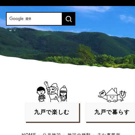
九戸で
楽しむ
九戸で
暮らす
HOME
›
公共施設
›
施設の種類
›
主な事業所