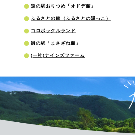
道の駅おりつめ「オドデ館」
ふるさとの館（ふるさとの湯っこ）
コロポックルランド
街の駅「まさざね館」
(一社)ナインズファーム