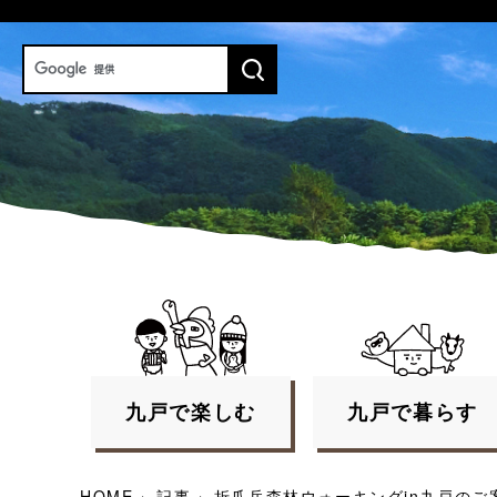
九戸で
楽しむ
九戸で
暮らす
HOME
›
記事
›
折爪岳森林ウォーキングin九戸のご