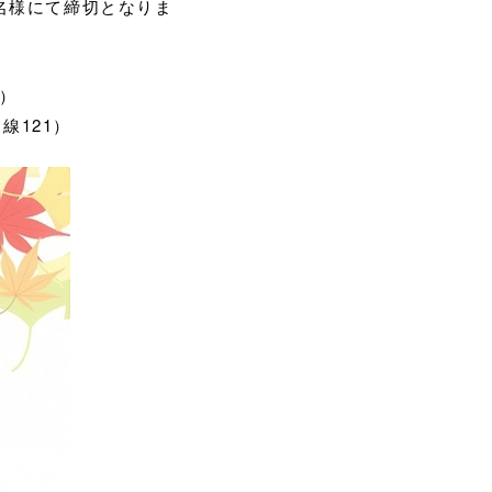
名様にて締切となりま
2）
121）