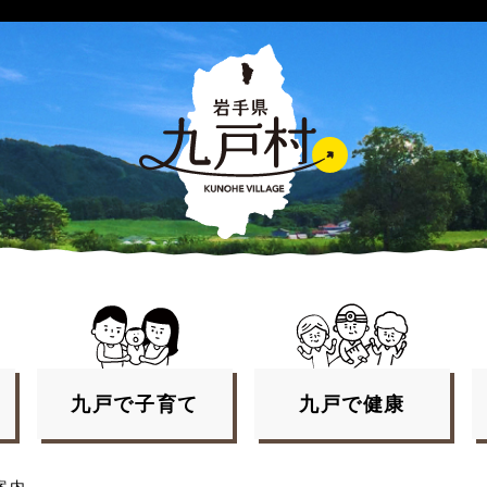
九戸で
子育て
九戸で
健康
案内