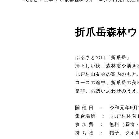
折爪岳森林ウ
ふるさとの山「折爪岳」
清々しい秋、森林浴や湧き
九戸村山友会の案内のもと
コースの途中、折爪岳の美
是非、お誘いあわせのうえ
開 催 日 ： 令和元年9月
集合場所 ： 九戸村体育
参 加 費 ： 無料（昼食
持 ち 物 ： 帽子、タオ