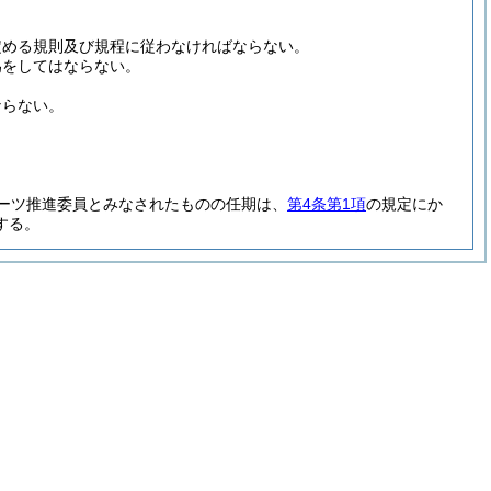
定める規則及び規程に従わなければならない。
為をしてはならない。
ならない。
ーツ推進委員とみなされたものの任期は、
第4条第1項
の規定にか
する。