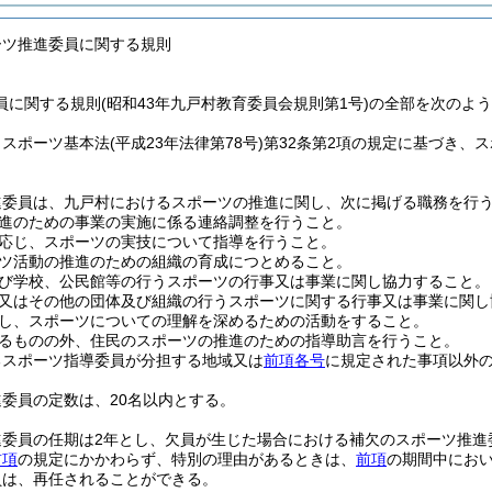
ーツ推進委員に関する規則
員に関する規則(昭和43年九戸村教育委員会規則第1号)の全部を次のよ
、スポーツ基本法
(平成23年法律第78号)
第32条第2項の規定に基づき、
進委員は、九戸村におけるスポーツの推進に関し、次に掲げる職務を行
進のための事業の実施に係る連絡調整を行うこと。
応じ、スポーツの実技について指導を行うこと。
ツ活動の推進のための組織の育成につとめること。
び学校、公民館等の行うスポーツの行事又は事業に関し協力すること。
又はその他の団体及び組織の行うスポーツに関する行事又は事業に関し
し、スポーツについての理解を深めるための活動をすること。
るものの外、住民のスポーツの推進のための指導助言を行うこと。
るスポーツ指導委員が分担する地域又は
前項各号
に規定された事項以外
委員の定数は、20名以内とする。
進委員の任期は2年とし、欠員が生じた場合における補欠のスポーツ推進
前項
の規定にかかわらず、特別の理由があるときは、
前項
の期間中にお
員は、再任されることができる。