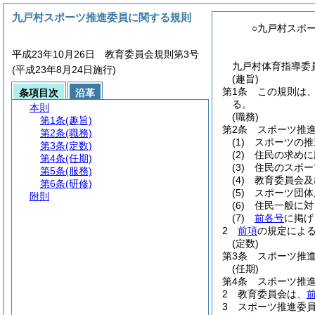
九戸村スポーツ推進委員に関する規則
○九戸村スポ
平成23年10月26日 教育委員会規則第3号
九戸村体育指導委
(平成23年8月24日施行)
(趣旨)
第1条
この規則は
条項目次
沿革
る。
本則
(職務)
第1条
(趣旨)
第2条
スポーツ推
第2条
(職務)
(1)
スポーツの推
第3条
(定数)
(2)
住民の求めに
第4条
(任期)
(3)
住民のスポー
第5条
(服務)
(4)
教育委員会及
第6条
(研修)
(5)
スポーツ団体
附則
(6)
住民一般に対
(7)
前各号
に掲げ
2
前項
の規定によ
(定数)
第3条
スポーツ推進
(任期)
第4条
スポーツ推
2
教育委員会は、
3
スポーツ推進委