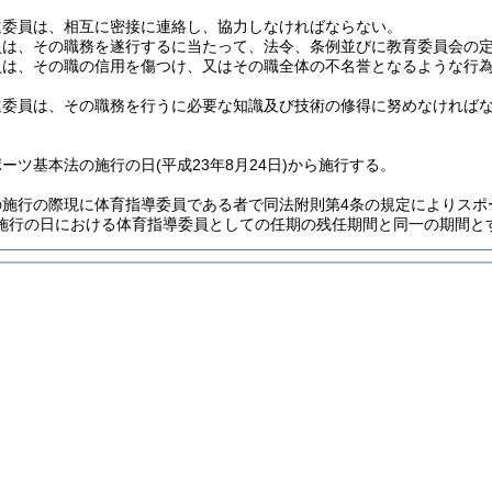
進委員は、相互に密接に連絡し、協力しなければならない。
員は、その職務を遂行するに当たって、法令、条例並びに教育委員会の
員は、その職の信用を傷つけ、又はその職全体の不名誉となるような行
進委員は、その職務を行うに必要な知識及び技術の修得に努めなければ
ポーツ基本法の施行の日
(平成23年8月24日)
から施行する。
の施行の際現に体育指導委員である者で同法附則第4条の規定によりスポ
施行の日における体育指導委員としての任期の残任期間と同一の期間と