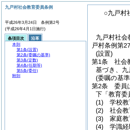
九戸村社会教育委員条例
○九戸村
平成26年3月24日 条例第2号
(平成26年4月1日施行)
九戸村社会
条項目次
沿革
戸村条例第2
本則
第1条
(設置)
(設置)
第2条
(委嘱の基準)
第3条
(定数)
第1条
社会
第4条
(任期等)
基づき、九
第5条
(委任)
附則
(委嘱の基準
第2条
委員
下「教育委
(1)
学校教
(2)
社会教
(3)
家庭教
(4)
学識経