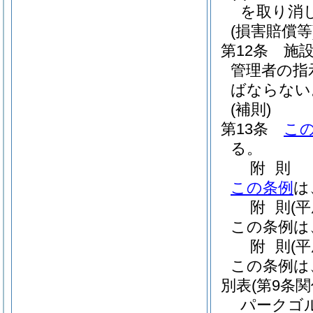
を取り消
(損害賠償等
第12条
施
管理者の指
ばならない
(補則)
第13条
こ
る。
附
則
この条例
は
附
則
(
この条例は
附
則
(
この条例は
別表
(第9条関
パークゴ