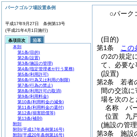
パークゴルフ場設置条例
○パーク
平成17年9月27日 条例第13号
(平成21年4月1日施行)
(目的)
条項目次
沿革
第1条
この
本則
第1条
(目的)
の2の規定
第2条
(設置)
第3条
(施設の管理)
て、必要な
第4条
(指定管理者が行う業務)
(設置)
第5条
(利用許可)
第6条
(行為又は利用の制限)
第2条
若者
第7条
(行為の禁止)
間の交流に
第8条
(利用許可の取消)
第9条
(利用料金)
場を次のと
第10条
(利用料金の減免)
名称 パ
第11条
(利用料金の還付)
第12条
(損害賠償等)
位置 九戸
第13条
(補則)
(施設の管理
附則
附則
(平成17年条例第16号)
第3条
施設
附則
(平成20年条例第16号)