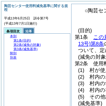
陶芸センター使用料減免基準に関する規
程
○陶芸セ
平成13年6月25日 訓令第7号
(平成13年7月1日施行)
(目的)
条項目次
沿革
第1条
この
本則
第1条
(目的)
13号)
第8条
第2条
(減免の対象)
第3条
(減免基準)
ついて、定
附則
(減免の対象
別表
第2条
使用
(1)
村が使
(2)
村内の
(3)
村内の
(4)
村内の
(5)
その他
(減免基準)