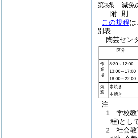
第3条
減免
附
則
この規程
は
別表
陶芸セン
区分
作
8:30～12:00
業
13:00～17:00
場
18:00～22:00
焼
素焼き
窯
本焼き
注
1 学校
程)とし
2 社会