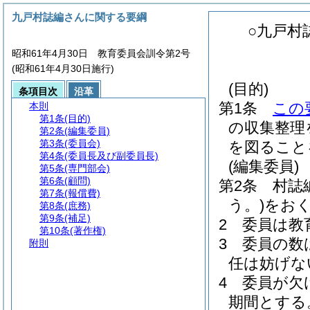
九戸村誌編さんに関する要綱
○九戸村
昭和61年4月30日 教育委員会訓令第2号
(昭和61年4月30日施行)
(目的)
条項目次
沿革
第1条
この
本則
第1条
(目的)
の収集整理
第2条
(編集委員)
第3条
(委員会)
を図ること
第4条
(委員長及び副委員長)
(編集委員)
第5条
(専門部会)
第6条
(顧問)
第2条
村誌
第7条
(報償費)
う。)
をお
第8条
(庶務)
第9条
(補足)
2
委員は教
第10条
(著作権)
3
委員の数
附則
任は妨げな
4
委員が欠
期間とする