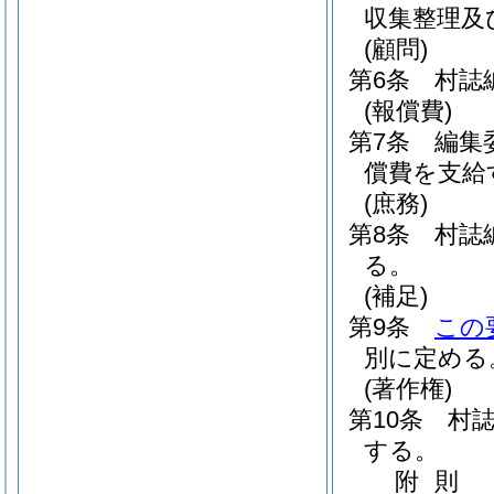
収集整理及
(顧問)
第6条
村誌
(報償費)
第7条
編集
償費を支給
(庶務)
第8条
村誌
る。
(補足)
第9条
この
別に定める
(著作権)
第10条
村
する。
附
則