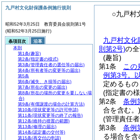
九戸村文化財保護条例施行規則
○九戸村
昭和52年3月25日 教育委員会規則第1号
(昭和52年3月25日施行)
九戸村文化
条項目次
沿革
則第2号)
の全
本則
第1条
(趣旨)
(趣旨)
第2条
(指定書の様式)
第3条
(管理責任者の選任等の届出)
第1条
この
第4条
(所有者等の変更等の届出)
例第3号。
第5条
第6条
(滅失、き損等の届出)
定めるもの
第7条
(所在の変更の届出)
(指定書の様
第8条
(所在の場所の変更を要しない場
合)
第2条
条例
第9条
(有償譲渡の場合の計算方法)
合を含む。
第10条
(現状変更等の許可申請)
第11条
(現状変更等の終了の報告)
(管理責任
第12条
(維持の措置の範囲)
第3条
条例
第13条
(修理の届出)
第14条
(認定書の交付等)
る場合を含
第15条
(再交付の申請)