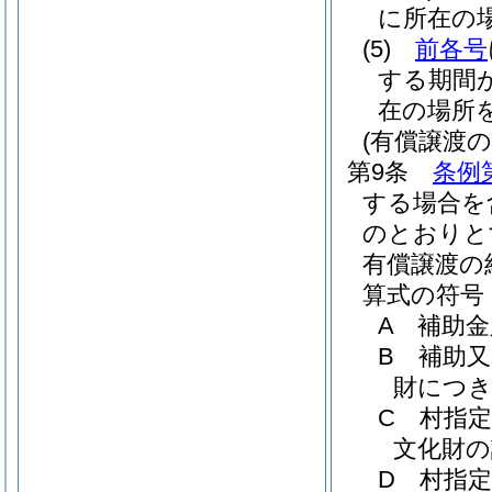
に所在の
(5)
前各号
する期間
在の場所
(有償譲渡
第9条
条例
する場合を
のとおりと
有償譲渡の
算式の符号
A 補助
B 補助
財につき
C 村指
文化財の
D 村指