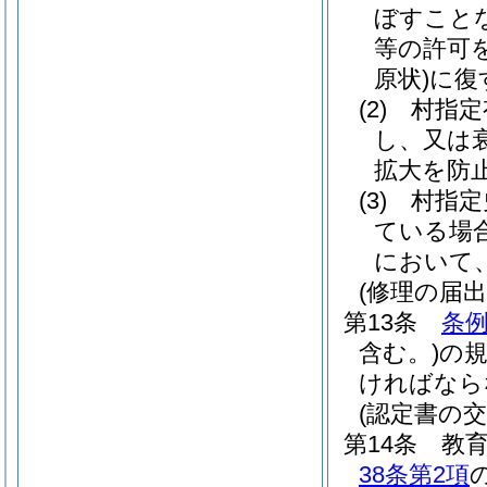
ぼすこと
等の許可
原状)
に復
(2)
村指定
し、又は
拡大を防
(3)
村指定
ている場
において
(修理の届出
第13条
条例
含む。)
の
ければなら
(認定書の交
第14条
教
38条第2項