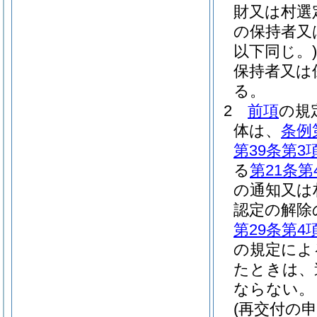
財又は村選
の保持者又
以下同じ。)
保持者又は
る。
2
前項
の規
体は、
条例
第39条第3
る
第21条第
の通知又は
認定の解除
第29条第4
の規定によ
たときは、
ならない。
(再交付の申