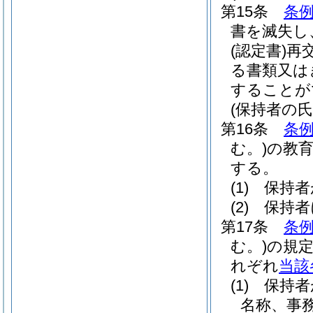
第15条
条
書を滅失し
(認定書)
再
る書類又は
することが
(保持者の
第16条
条例
む。)
の教
する。
(1)
保持者
(2)
保持者
第17条
条例
む。)
の規
れぞれ
当該
(1)
保持者
名称、事