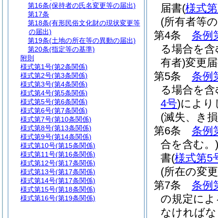
第16条
(保持者の氏名変更等の届出)
届書
(
様式第
第17条
(所有者等
第18条
(有形民俗文化財の現状変更等
の届出)
第4条
条例
第19条
(土地の所在等の異動の届出)
る場合を含
第20条
(指定等の基準)
附則
有者)
変更届
様式第1号
(第2条関係)
第5条
条例
様式第2号
(第3条関係)
様式第3号
(第4条関係)
る場合を含
様式第4号
(第5条関係)
4号
)
により
様式第5号
(第6条関係)
様式第6号
(第7条関係)
(滅失、き損
様式第7号
(第10条関係)
様式第8号
(第13条関係)
第6条
条例
様式第9号
(第14条関係)
合を含む。
様式第10号
(第15条関係)
様式第11号
(第16条関係)
書
(
様式第5
様式第12号
(第17条関係)
(所在の変更
様式第13号
(第17条関係)
様式第14号
(第17条関係)
第7条
条例
様式第15号
(第18条関係)
の規定によ
様式第16号
(第19条関係)
なければな