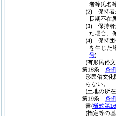
者等氏名
(2)
保持者
長期不在
(3)
保持者
た場合、
(4)
保持団
を生じた
号
)
(有形民俗
第18条
条例
形民俗文化
らない。
(土地の所
第19条
条例
書
(
様式第1
(指定等の基