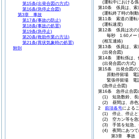
(運転中における係
第15条
(出発合図の方式)
第10条
係員は、索
第16条
(急停止合図)
(運転終了時の制動
第3章
事故
第11条
索道の運転
第17条
(事故の防止)
(運転速度)
第18条
(事故の処置)
第12条
係員は次の
第19条
(急停止)
毎秒 1.60メー
第20条
(救助作業の方法)
(相互連絡)
第21条
(異状気象時の処置)
第13条
係員は、索
附則
(出発合図)
第14条
運転係は、
(出発合図の方式)
第15条
出発合図の
原動停留場 電
緊張停留場 電
(急停止合図)
第16条
急停止合図
(1)
短急数鈴、長
(2)
昼間は、赤色
2
前項各号
による
(1)
停止、停止と
(2)
空カン等を急
(3)
手笛を短急、
(4)
夜間にあつて
第3章
事故