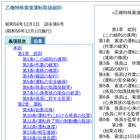
乙種特殊索道運転取扱細則
○乙種特殊索
昭和56年12月1日 訓令第6号
第1章
総則
(昭和56年12月1日施行)
(この細則の適用)
第1条
索道の運転
条項目次
沿革
(作業の確実)
本則
第2条
索道の運転
第1章
総則
(連絡の徹底)
第1条
(この細則の適用)
第3条
係員は、作
第2条
(作業の確実)
(確認の励行)
第3条
(連絡の徹底)
第4条
係員は作業
第4条
(確認の励行)
(運転の安全確保)
第5条
(運転の安全確保)
第5条
索道の運転
第6条
(係員の知識技能等)
(係員の知識技能等
第7条
(心身異状の場合の処置)
第6条
係員は、索
第8条
(係員に対する監督)
(心身異状の場合の
第2章
運転
第7条
係員が心身
第9条
(始業点検)
(係員に対する監督
第10条
(運転中における係員の位置)
第8条
係員を監督
第11条
(運転終了時の制動機の取扱)
第2章
運転
第12条
(運転速度)
(始業点検)
第13条
(相互連絡)
第9条
索道は1日1
第14条
(出発合図)