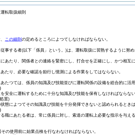
道運転取扱細則
は、
この細則
の定めるところによつてしなければならない。
に従事する者
(以下「係員」という。)
は、運転取扱に習熟するように努め
業にあたり、関係者との連絡を緊密にし、打合せを正確にし、かつ相互
にあたり、必要な確認を励行し憶測による作業をしてはならない。
にあたつては、係員の知識及び技能並びに運転関係の設備を総合的に活
)
道を安全に運転するために十分な知識及び技能を保有しなければならな
処置)
の状態によつてその知識及び技能を十分発揮できないと認められるとき
)
する職にあたる者は、常に係員に対し、索道の運転上必要な指示を与え
回その使用前に始業点検を行なわなければならない。