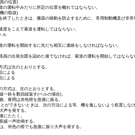
員の位置)
道の運転中みだりに所定の位置を離れてはならない。
機の取扱)
を終了したときは、搬器の移動を防止するために、常用制動機及び非常
速度をこえて索道を運転してはならない。
トル
道の運転を開始するに先だち相互に連絡をしなければならない。
係員の出発合図を認めた後でなければ、索道の運転を開始してはならな
方式は次のとおりとする。
話による
話による
の方式は、次のとおりとする。
緩一鈴を数回繰返す
(ベルの場合)
。
旗、夜間は赤色燈を急激に振る。
ことができないときは、次の方法による等、機を逸しないよう処置しな
大声を発する。
激にたたく。
長緩一声吹鳴する。
は、何色の燈でも急激に振り大声を発する。