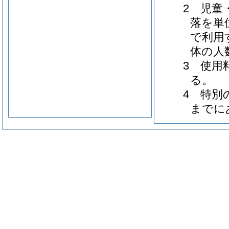
2 児童
落を単
で利用
体の人
3 使用
る。
4 特別
までに