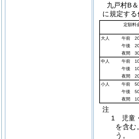
九戸村B
に規定する
定額料
大人
午前 2
午後 2
夜間 3
中人
午前 1
午後 1
夜間 2
小人
午前 5
午後 5
夜間 1
注
1 児童
を含む
う。