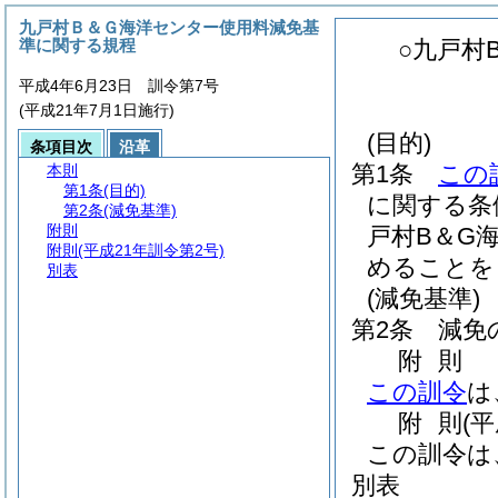
九戸村Ｂ＆Ｇ海洋センター使用料減免基
準に関する規程
○九戸村
平成4年6月23日 訓令第7号
(平成21年7月1日施行)
(目的)
条項目次
沿革
第1条
この
本則
第1条
(目的)
に関する条
第2条
(減免基準)
附則
戸村B＆G
附則
(平成21年訓令第2号)
めることを
別表
(減免基準)
第2条
減免
附
則
この訓令
は
附
則
(
この訓令は
別表