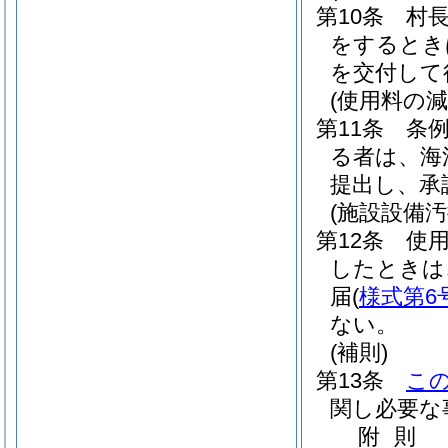
第10条
村
をするとき
を交付して
(使用料の減
第11条
条
る者は、海
提出し、承
(施設設備
第12条
使
したときは
届
(
様式第6
ない。
(補則)
第13条
こ
関し必要な
附
則