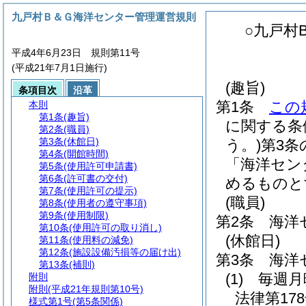
九戸村Ｂ＆Ｇ海洋センター管理運営規則
○九戸村
平成4年6月23日 規則第11号
(平成21年7月1日施行)
(趣旨)
条項目次
沿革
第1条
この
本則
第1条
(趣旨)
に関する条
第2条
(職員)
第3条
(休館日)
う。)
第3条
第4条
(開館時間)
「海洋セン
第5条
(使用許可申請書)
第6条
(許可書の交付)
めるものと
第7条
(使用許可の提示)
(職員)
第8条
(使用者の遵守事項)
第9条
(使用制限)
第2条
海洋
第10条
(使用許可の取り消し)
(休館日)
第11条
(使用料の減免)
第12条
(施設設備汚損等の届け出)
第3条
海洋
第13条
(補則)
(1)
毎週月
附則
附則
(平成21年規則第10号)
法律第178
様式第1号
(第5条関係)