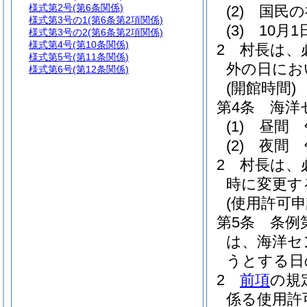
様式第2号
(第6条関係)
(2)
国民の
様式第3号の1
(第6条第2項関係)
(3)
10月
様式第3号の2
(第6条第2項関係)
様式第4号
(第10条関係)
2
村長は、
様式第5号
(第11条関係)
外の日にお
様式第6号
(第12条関係)
(開館時間)
第4条
海洋
(1)
昼間 
(2)
夜間 
2
村長は、
時に変更す
(使用許可申
第5条
条例
は、海洋セ
うとする日
2
前項
の規
係る使用許