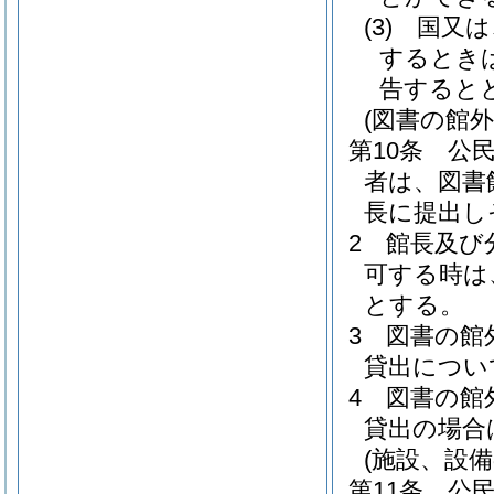
(3)
国又は
するとき
告すると
(図書の館外
第10条
公
者は、図書
長に提出し
2
館長及び
可する時は
とする。
3
図書の館
貸出につい
4
図書の館
貸出の場合
(施設、設備
第11条
公