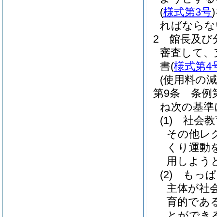
(
様式第3号
)
ればならな
2
館長及び
審査して、
書
(
様式第4
(使用料の減
第9条
条例
ね次の基準
(1)
社会教
その他レ
くり運動
用しよう
(2)
もっぱ
主体が社
育的であ
とができ