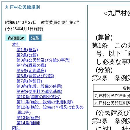
九戸村公民館規則
○九戸村
昭和61年3月27日 教育委員会規則第2号
(令和3年4月1日施行)
(趣旨)
条項目次
沿革
第1条
この
本則
第1条
(趣旨)
号、以下「
第2条
(分館)
第3条
(公民館及び分館の事業)
し必要な事
第4条
(職員の職)
(分館)
第5条
(定期講座)
第6条
(開館及び閉館)
第2条
条例
第7条
(休館日)
第8条
(施設、設備の使用)
名
第9条
(使用料の減免基準)
九戸村公民館戸田
第10条
(図書の館外貸出)
第11条
(施設、設備の使用制限)
九戸村公民館江刺
第12条
(施設、設備のき損又は亡失の
(公民館及び
届出等)
第13条
(報告)
第3条
条例
第14条
(補則)
に対し、社
附則