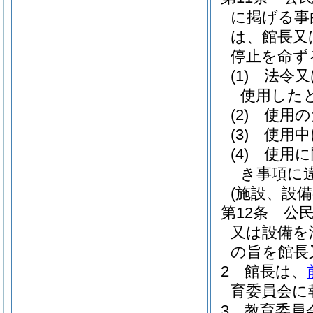
に掲げる事
は、館長又
停止を命ず
(1)
法令又
使用した
(2)
使用の
(3)
使用中
(4)
使用に
き事項に
(施設、設
第12条
公
又は設備を
の旨を館長
2
館長は、
育委員会に
3
教育委員