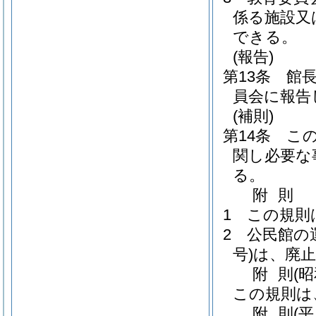
係る施設又
できる。
(報告)
第13条
館
員会に報告
(補則)
第14条
こ
関し必要な
る。
附
則
1
この規則
2
公民館の
号)
は、廃
附
則
(
この規則は
附
則
(