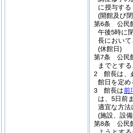
に授与する
(開館及び閉
第6条
公民
午後5時に
長において
(休館日)
第7条
公民
までとする
2
館長は、
館日を定め
3
館長は
前
は、5日前
適宜な方法
(施設、設備
第8条
公民
ようとする