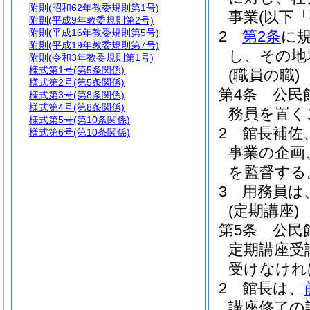
附則
(昭和62年教委規則第1号)
事業
(以下
附則
(平成9年教委規則第2号)
附則
(平成16年教委規則第5号)
2
第2条
に
附則
(平成19年教委規則第7号)
し、その地
附則
(令和3年教委規則第1号)
様式第1号
(第5条関係)
(職員の職)
様式第2号
(第5条関係)
第4条
公民
様式第3号
(第8条関係)
様式第4号
(第8条関係)
務員を置く
様式第5号
(第10条関係)
2
館長補佐
様式第6号
(第10条関係)
事業の企画
を監督する
3
用務員は
(定期講座)
第5条
公民
定期講座受
受けなけれ
2
館長は、
講座修了の