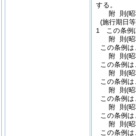
する。
附
則
(
(施行期日等
1
この条例
附
則
(
この条例は
附
則
(
この条例は
附
則
(
この条例は
附
則
(
この条例は
附
則
(
この条例は
附
則
(
この条例は