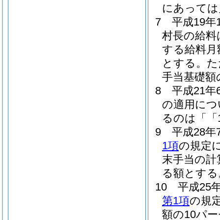
にあっては月
7
平成19年
村長の給料
する給料月
とする。
た
手当基礎額
8
平成21
の適用につ
るのは「「1
9
平成28
1項
の規定に
末手当の計
る額とする
10
平成25
第1項
の規
額の10パ