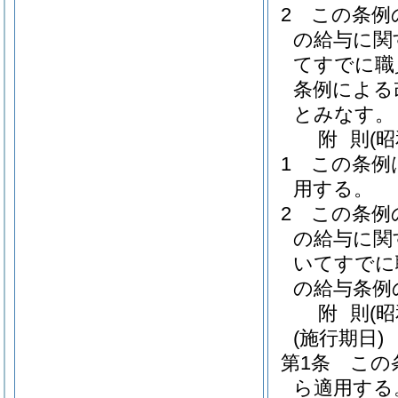
2
この条例
の給与に関
てすでに職
条例による
とみなす。
附
則
(
1
この条例
用する。
2
この条例
の給与に関
いてすでに
の給与条例
附
則
(
(施行期日)
第1条
この
ら適用する