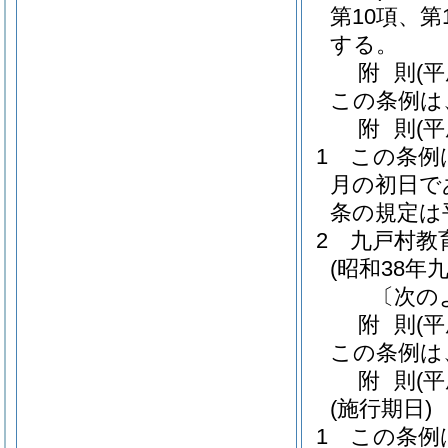
第10項、第
する。
附
則
(
この条例は
附
則
(
1
この条例
月の初日で
条の規定は
2
九戸村教
(昭和38年
〔次の
附
則
(
この条例は
附
則
(
(施行期日)
1
この条例