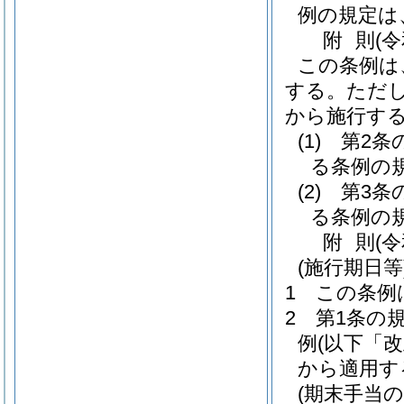
例の規定は
附
則
(
この条例は
する。
ただ
から施行す
(1)
第2条
る条例の
(2)
第3条
る条例の
附
則
(
(施行期日等
1
この条例
2
第1条の
例
(以下「
から適用す
(期末手当の