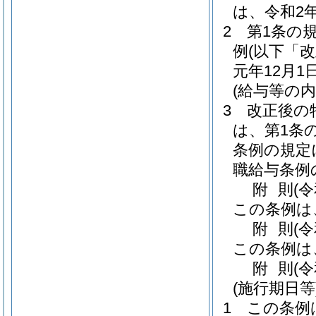
は、令和2
2
第1条の
例
(以下「
元年12月
(給与等の内
3
改正後の
は、第1条
条例の規定
職給与条例
附
則
(
この条例は
附
則
(
この条例は
附
則
(
(施行期日等
1
この条例