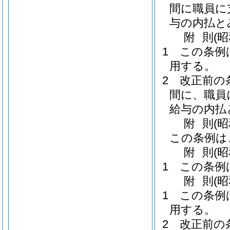
間に職員に
与の内払と
附
則
(
1
この条例
用する。
2
改正前の
間に、職員
給与の内払
附
則
(
この条例は
附
則
(
1
この条例
附
則
(
1
この条例
用する。
2
改正前の