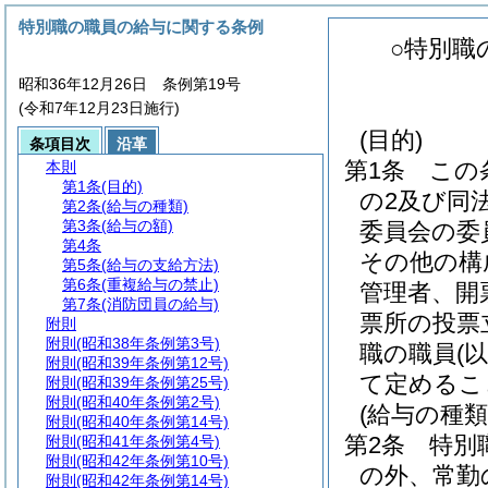
特別職の職員の給与に関する条例
○特別職
昭和36年12月26日 条例第19号
(令和7年12月23日施行)
(目的)
条項目次
沿革
第1条
この
本則
第1条
(目的)
の2及び同
第2条
(給与の種類)
第3条
(給与の額)
委員会の委
第4条
その他の構
第5条
(給与の支給方法)
第6条
(重複給与の禁止)
管理者、開
第7条
(消防団員の給与)
票所の投票
附則
附則
(昭和38年条例第3号)
職の職員
(
附則
(昭和39年条例第12号)
て定めるこ
附則
(昭和39年条例第25号)
附則
(昭和40年条例第2号)
(給与の種類
附則
(昭和40年条例第14号)
第2条
特別
附則
(昭和41年条例第4号)
附則
(昭和42年条例第10号)
の外、常勤
附則
(昭和42年条例第14号)