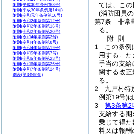
ては、この
附則
(平成30年条例第3号)
附則
(平成30年条例第14号)
(消防団員の
附則
(令和元年条例第16号)
第7条
非常
附則
(令和2年条例第12号)
附則
(令和2年条例第16号)
る。
附則
(令和2年条例第20号)
附則
(令和4年条例第2号)
附
則
附則
(令和4年条例第8号)
1
この条例
附則
(令和4年条例第19号)
附則
(令和5年条例第7号)
用する。
た
附則
(令和5年条例第23号)
手当の支給
附則
(令和6年条例第26号)
附則
(令和7年条例第24号)
関する改正
別表
(第3条関係)
る。
2
九戸村特
例第19号)
3
第3条第2
支給する期
乗じて得た
料又は報酬