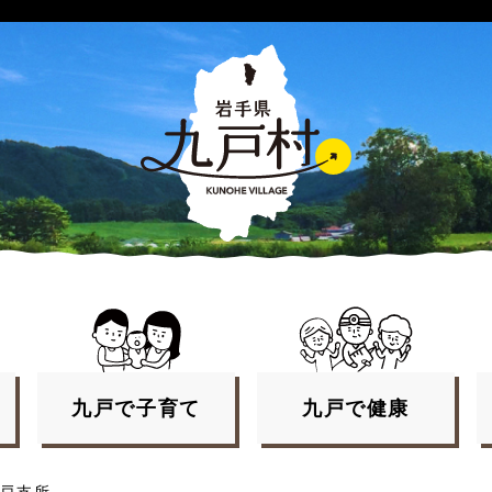
九戸で
子育て
九戸で
健康
戸支所