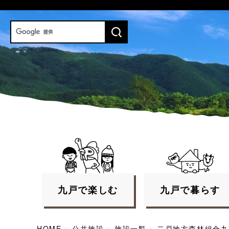
九戸で
楽しむ
九戸で
暮らす
HOME
›
公共施設
›
施設一覧
›
二戸地方森林組合九