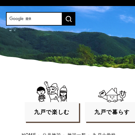
九戸で
楽しむ
九戸で
暮らす
HOME
›
公共施設
›
施設一覧
›
九戸小学校