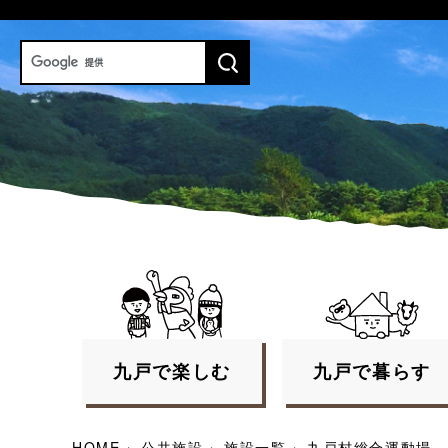
九戸で
楽しむ
九戸で
暮らす
HOME
›
公共施設
›
施設一覧
›
九戸村総合運動場