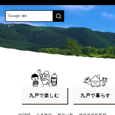
九戸で
楽しむ
九戸で
暮らす
HOME
›
公共施設
›
施設一覧
›
伊保内歯科医院