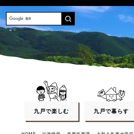
九戸で
楽しむ
九戸で
暮らす
HOME
›
行政情報
›
産業振興課
›
令和５年度水田収