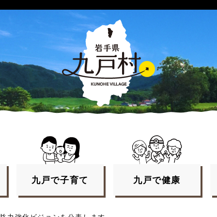
九戸で
子育て
九戸で
健康
益力強化ビジョンを公表します