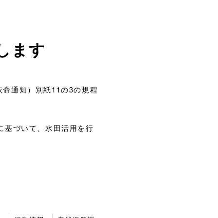
します
依命通知）別紙11の3の規程
。
に基づいて、水田活用を行