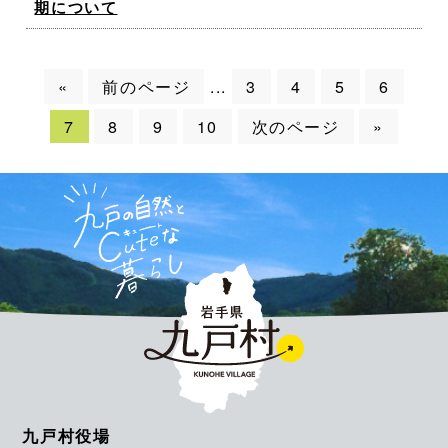
期について
«
前のページ
3
4
5
6
...
7
8
9
10
次のページ
»
九戸村役場