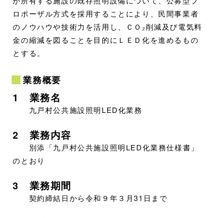
が所有する施設の既存照明設備について、公募型プ
ロポーザル方式を採用することにより、民間事業者
のノウハウや技術力を活用し、ＣＯ₂削減及び電気料
金の縮減を図ることを目的にＬＥＤ化を進めるもの
とする。
業務概要
1 業務名
九戸村公共施設照明LED化業務
2 業務内容
別添「九戸村公共施設照明LED化業務仕様書」
のとおり
3 業務期間
契約締結日から令和９年３月31日まで