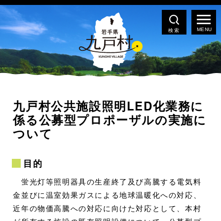
検索
九戸村公共施設照明LED化業務に
係る公募型プロポーザルの実施に
ついて
目的
蛍光灯等照明器具の生産終了及び高騰する電気料
金並びに温室効果ガスによる地球温暖化への対応、
近年の物価高騰への対応に向けた対応として、本村