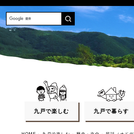
九戸で
楽しむ
九戸で
暮らす
HOME
›
九戸で楽しむ
›
歴史・文化
›
民話（オドデ