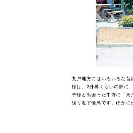
九戸地方にはいろいろな昔
様は、2升樽くらいの胴に
デ様と出会った牛方に「鳥
繰り返す怪鳥です。ほかに