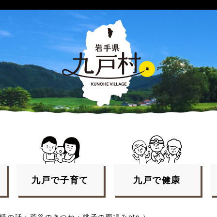
九戸で
子育て
九戸で
健康
様の話・荒谷のきつね・銚子の雨堤みetc.）