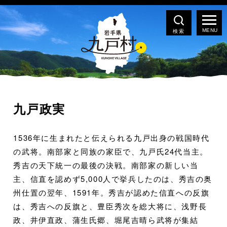
検索
九戸政実
1536年に生まれたと伝えられる九戸出身の戦国時代
の武将。南部家と同族の家臣で、九戸氏24代当主。
秀吉の天下統一の最後の決戦。南部家の新しい当
主、信直を認めず5,000人で挙兵したのは、秀吉の奥
州仕置の翌年、1591年。秀吉が認めた信直への反旗
は、秀吉への反旗と、豊臣秀次を総大将に、浅野長
政、井伊直政、蒲生氏郷、堀尾吉晴ら武将が集結