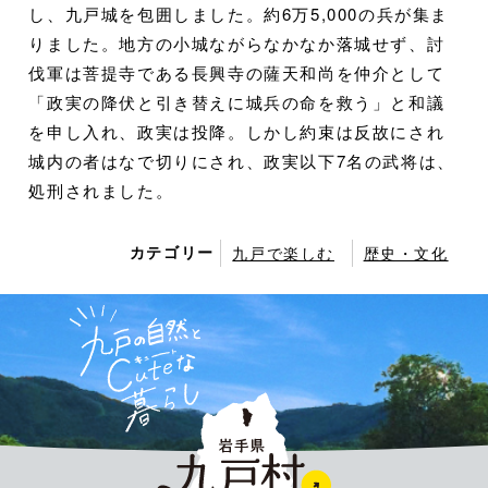
し、九戸城を包囲しました。約6万5,000の兵が集ま
りました。地方の小城ながらなかなか落城せず、討
伐軍は菩提寺である長興寺の薩天和尚を仲介として
「政実の降伏と引き替えに城兵の命を救う」と和議
を申し入れ、政実は投降。しかし約束は反故にされ
城内の者はなで切りにされ、政実以下7名の武将は、
処刑されました。
カテゴリー
九戸で楽しむ
歴史・文化