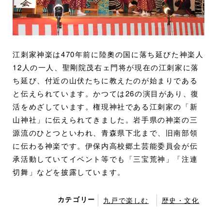
江刺家神楽は470年前に陸奧の国に落ち延びた神楽人
12人の一人、聖剛院茂右ェ門将が現在の江刺家に落
ち延び、付近の山伏たちに教えたのが始まりである
と伝えられています。かつては26の演目があり、復
活をめざしています。権現神社である江刺家の「新
山神社」に伝えられてきました。岩手県の神楽の三
源流のひとつといわれ、青森県下北まで、旧南部領
に伝わる神楽です。伊保内高校郷土芸能委員会が伝
承活動していてイベント等でも「三宝荒神」「注連
切舞」などを披露しています。
カテゴリー
九戸で楽しむ
歴史・文化