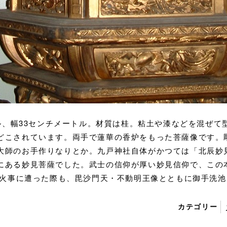
トル、幅33センチメートル。材質は桂。粘土や漆などを混ぜ
どこされています。両手で蓮華の香炉をもった菩薩像です。
大師のお手作りなりとか。九戸神社自体がかつては「北辰妙
にある妙見菩薩でした。武士の信仰が厚い妙見信仰で、この
に山火事に遭った際も、毘沙門天・不動明王像とともに御手洗
カテゴリー