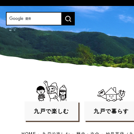
九戸で
楽しむ
九戸で
暮らす
HOME
›
九戸で楽しむ
›
歴史・文化
›
妙見菩薩（九