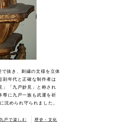
て型で抜き、刺繍の文様を立体
彫刻年代と正確な制作者は
見」「九戸妙見」と称され
本尊に九戸一族も武運を祈
池に沈められ守られました。
九戸で楽しむ
歴史・文化