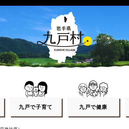
九戸で
子育て
九戸で
健康
戸神社蔵）