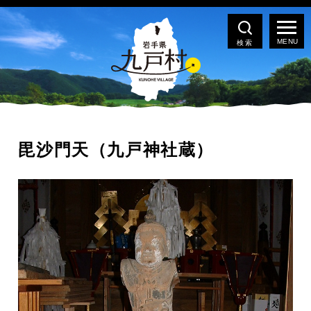
検索
毘沙門天（九戸神社蔵）