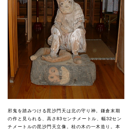
邪鬼を踏みつける毘沙門天は北の守り神。鎌倉末期
の作と見られる、高さ83センチメートル、幅32セン
チメートルの毘沙門天立像。桂の木の一木造り。本