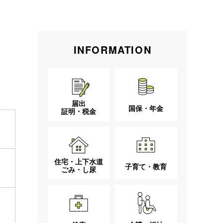
INFORMATION
届出
国保・年金
証明・税金
住宅・上下水道
子育て・教育
ごみ・し尿