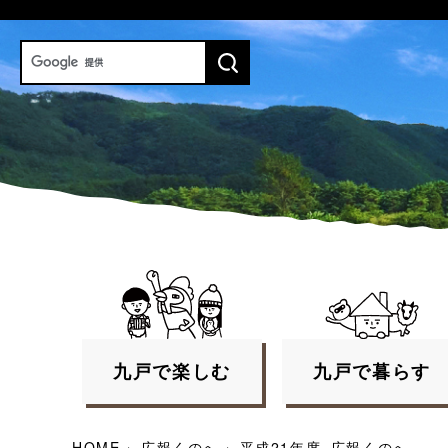
九戸で
楽しむ
九戸で
暮らす
HOME
›
広報くのへ
›
平成21年度_広報くのへ